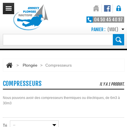
04 50 45 40 97
PANIER :
(VIDE)
>
Plongée
>
Compresseurs
COMPRESSEURS
IL Y A 1 PRODUIT.
Nous pouvons avoir des compresseurs thermiques ou électriques, de 6m3 à
30m3
--
Tri