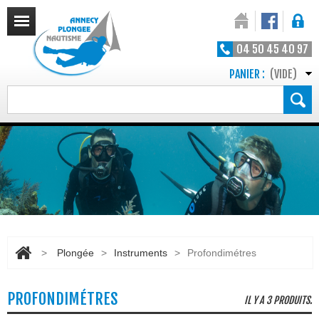
04 50 45 40 97
PANIER :
(VIDE)
>
Plongée
>
Instruments
>
Profondimétres
PROFONDIMÉTRES
IL Y A 3 PRODUITS.