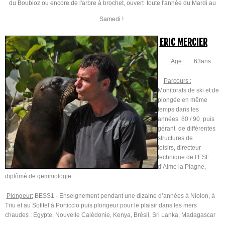
du Boubioz ou encore de l'arbre à brochet, ouvert toute l'année du Mardi au
Samedi !
ERIC MERCIER
Age:
63ans
Parcours :
M
onitorats de ski et de
plongée en même
temps dans les
années 80 / 90 puis
gérant de différentes
structures de
loisirs, directeur
technique de l’ESF
d’Aime la Plagne,
diplômé de gemmologie.
Plongeur:
BESS1 - Enseignement pendant une dizaine d’années à Niolon, à
Triu et au Sofitel à Porticcio puis plongeur pour le plaisir dans les mers
chaudes : Egypte, Nouvelle Calédonie, Kenya, Brésil, Sri Lanka, Madagascar