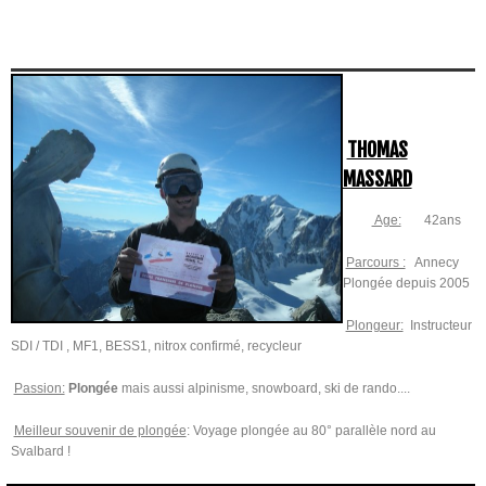
THOMAS
MASSARD
Age:
42ans
Parcours :
Annecy
Plongée depuis 2005
Plongeur:
Instructeur
SDI / TDI , MF1, BESS1, nitrox confirmé, recycleur
Passion:
Plongée
mais aussi alpinisme, snowboard, ski de rando....
Meilleur souvenir de plongée
: Voyage plongée au 80° parallèle nord au
Svalbard !