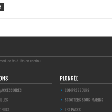
R
amedi de 9h à 19h en continu
IONS
PLONGÉE
S/ACCESSOIRES
COMPRESSEURS
ILLES
SCOOTERS SOUS-MARINS
DEURS
LES PACKS