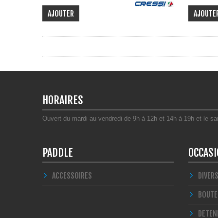
AJOUTER
AJOUTE
HORAIRES
Ouvert du mardi au vendredi de 9h à 12h et 14h à 19h et le s
PADDLE
OCCAS
ACCESSOIRES
DIVER
BOUTE
DETEN