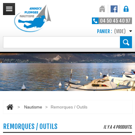
04 50 45 40 97
PANIER :
(VIDE)
>
Nautisme
>
Remorques / Outils
REMORQUES / OUTILS
IL Y A 4 PRODUITS.