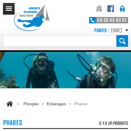
04 50 45 40 97
PANIER :
(VIDE)
>
Plongée
>
Eclairages
>
Phares
PHARES
IL Y A 18 PRODUITS.