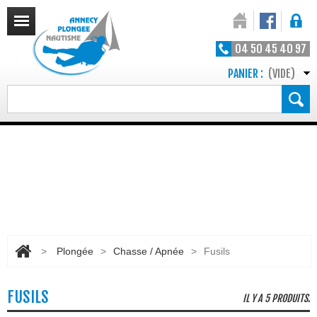
04 50 45 40 97
PANIER :
(VIDE)
>
Plongée
>
Chasse / Apnée
>
Fusils
FUSILS
IL Y A 5 PRODUITS.