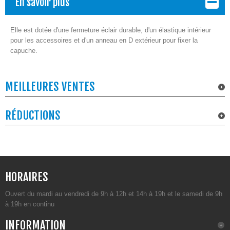
En savoir plus
Elle est dotée d'une fermeture éclair durable, d'un élastique intérieur
pour les accessoires et d'un anneau en D extérieur pour fixer la
capuche.
MEILLEURES VENTES
RÉDUCTIONS
HORAIRES
Ouvert du mardi au vendredi de 9h à 12h et 14h à 19h et le samedi de 9h
à 19h en continu
INFORMATION