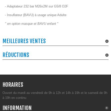
- Adaptateur 232 bar M26x2M sur G5/8 O2F
- Insuflateur (BAVU) à usage unique Adulte
" en option masque et BAVU enfant "
MEILLEURES VENTES
RÉDUCTIONS
HORAIRES
Ouvert du mardi au vendredi de 9h à 12h et 14h à 19h et le samedi de 9h
à 19h en continu
INFORMATION