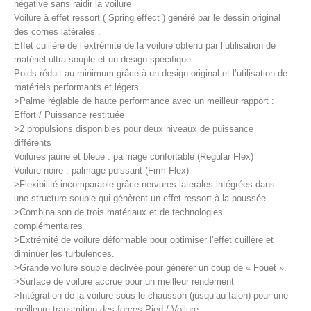
négative sans raidir la voilure
Voilure à effet ressort ( Spring effect ) généré par le dessin original
des cornes latérales .
Effet cuillère de l’extrémité de la voilure obtenu par l’utilisation de
matériel ultra souple et un design spécifique.
Poids réduit au minimum grâce à un design original et l’utilisation de
matériels performants et légers.
>Palme réglable de haute performance avec un meilleur rapport :
Effort / Puissance restituée
>2 propulsions disponibles pour deux niveaux de puissance
différents
Voilures jaune et bleue : palmage confortable (Regular Flex)
Voilure noire : palmage puissant (Firm Flex)
>Flexibilité incomparable grâce nervures laterales intégrées dans
une structure souple qui génèrent un effet ressort à la poussée.
>Combinaison de trois matériaux et de technologies
complémentaires
>Extrémité de voilure déformable pour optimiser l’effet cuillère et
diminuer les turbulences.
>Grande voilure souple déclivée pour générer un coup de « Fouet ».
>Surface de voilure accrue pour un meilleur rendement
>Intégration de la voilure sous le chausson (jusqu’au talon) pour une
meilleure transmition des forces Pied / Voilure