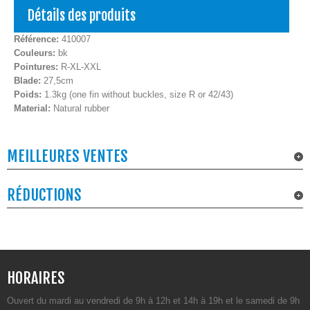
Détails des produits
Référence:
410007
Couleurs:
bk
Pointures:
R-XL-XXL
Blade:
27,5cm
Poids:
1.3kg (one fin without buckles, size R or 42/43)
Material:
Natural rubber
MEILLEURES VENTES
RÉDUCTIONS
HORAIRES
Ouvert du mardi au vendredi de 9h à 12h et 14h à 19h et le samedi de 9h