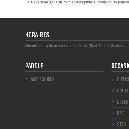
Ce système exclusif permet d’amplifier l’impulsion de palma
HORAIRES
Ouvert du mardi au vendredi de 9h à 12h et 14h à 19h et le s
PADDLE
OCCAS
ACCESSOIRES
DIVER
BOUTE
DETEN
PMT
STAB