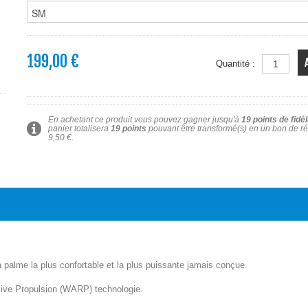
199,00 €
Quantité :
En achetant ce produit vous pouvez gagner jusqu'à
19
points de fidél
panier totalisera
19
points
pouvant être transformé(s) en un bon de r
9,50 €
.
 palme la plus confortable et la plus puissante jamais conçue.
ive Propulsion (WARP) technologie.