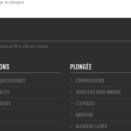
ge du plongeur.
amedi de 9h à 19h en continu
IONS
PLONGÉE
S/ACCESSOIRES
COMPRESSEURS
ILLES
SCOOTERS SOUS-MARINS
DEURS
LES PACKS
NATATION
BIJOUX DE LA MER