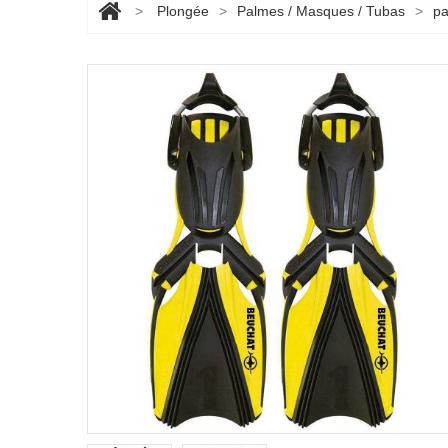
>
Plongée
>
Palmes / Masques / Tubas
>
p