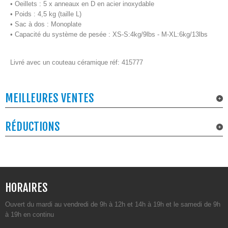
• Oeillets : 5 x anneaux en D en acier inoxydable
• Poids : 4,5 kg (taille L)
• Sac à dos : Monoplate
• Capacité du système de pesée : XS-S:4kg/9lbs - M-XL:6kg/13lbs
Livré avec un couteau céramique réf: 415777
MEILLEURES VENTES
RÉDUCTIONS
HORAIRES
Ouvert du mardi au vendredi de 9h à 12h et 14h à 19h et le samedi de 9h
à 19h en continu