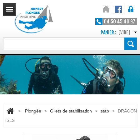
04 50 45 40 97
PANIER :
(VIDE)
>
Plongée
>
Gilets de stabilisation
>
stab
>
DRAGON
SLS