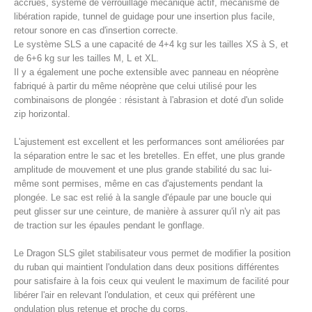
accrues, système de verrouillage mécanique actif, mécanisme de
libération rapide, tunnel de guidage pour une insertion plus facile,
retour sonore en cas d'insertion correcte.
Le système SLS a une capacité de 4+4 kg sur les tailles XS à S, et
de 6+6 kg sur les tailles M, L et XL.
Il y a également une poche extensible avec panneau en néoprène
fabriqué à partir du même néoprène que celui utilisé pour les
combinaisons de plongée : résistant à l'abrasion et doté d'un solide
zip horizontal.
L'ajustement est excellent et les performances sont améliorées par
la séparation entre le sac et les bretelles. En effet, une plus grande
amplitude de mouvement et une plus grande stabilité du sac lui-
même sont permises, même en cas d'ajustements pendant la
plongée. Le sac est relié à la sangle d'épaule par une boucle qui
peut glisser sur une ceinture, de manière à assurer qu'il n'y ait pas
de traction sur les épaules pendant le gonflage.
Le Dragon SLS gilet stabilisateur vous permet de modifier la position
du ruban qui maintient l'ondulation dans deux positions différentes
pour satisfaire à la fois ceux qui veulent le maximum de facilité pour
libérer l'air en relevant l'ondulation, et ceux qui préfèrent une
ondulation plus retenue et proche du corps.